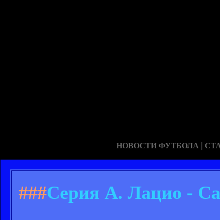
|
НОВОСТИ ФУТБОЛА
СТ
###
Серия А. Лацио - С