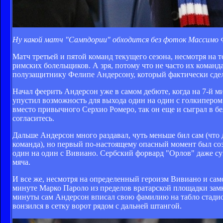
Ну какой матч "Сампдории" обходится без фоток Массимо Фер
Матч третьей и пятой команд текущего сезона, несмотря на т
римских болельщиков. А зря, потому что не часто их команда
полузащитнику Фелипе Андерсону, который фактически сделал
Начал феерить Андерсон уже в самом дебюте, когда на 7-й 
упустил возможность для выхода один на один с голкипером
вместо привычного Серхио Ромеро, так он еще и сыграл в бе
согласитесь.
Дальше Андерсон много раздавал, чуть меньше бил сам (что д
команда), но первый по-настоящему опасный момент был соз
один на один с Вивиано. Сербский форвард "Орлов" даже сум
мяча.
И все же, несмотря на определенный героизм Вивиано и сам
минуте Марко Пароло из пределов вратарской площадки замк
минуты сам Андерсон вписал свою фамилию на табло стадио 
вонзился в сетку ворот рядом с дальней штангой.