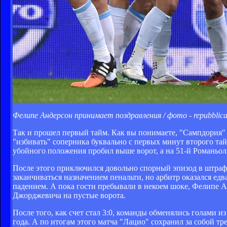
Фелипе Андерсон принимает поздравления / фото - repubblica.
Так и прошел первый тайм. Как вы понимаете, "Сампдория" 
"избивать" соперника буквально с первых минут второго тай
убойного положения пробил выше ворот, а на 51-й Романьол
После этого приключился довольно спорный эпизод в штраф
заканчиваться назначением пенальти, но арбитр оказался ед
падением. А пока гости пребывали в некоем шоке, Фелипе 
Джорджевича на пустые ворота.
После того, как счет стал 3:0, команды обменялись голами и
года. А по итогам этого матча "Лацио" сохранил за собой тр