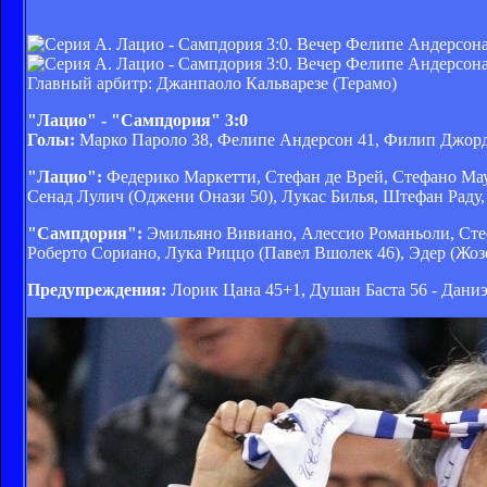
Главный арбитр: Джанпаоло Кальварезе (Терамо)
"Лацио" - "Сампдория" 3:0
Голы:
Марко Пароло 38, Фелипе Андерсон 41, Филип Джор
"Лацио":
Федерико Маркетти, Стефан де Врей, Стефано Ма
Сенад Лулич (Оджени Онази 50), Лукас Билья, Штефан Раду,
"Сампдория":
Эмильяно Вивиано, Алессио Романьоли, Стеф
Роберто Сориано, Лука Риццо (Павел Вшолек 46), Эдер (Жоз
Предупреждения:
Лорик Цана 45+1, Душан Баста 56 - Даниэ