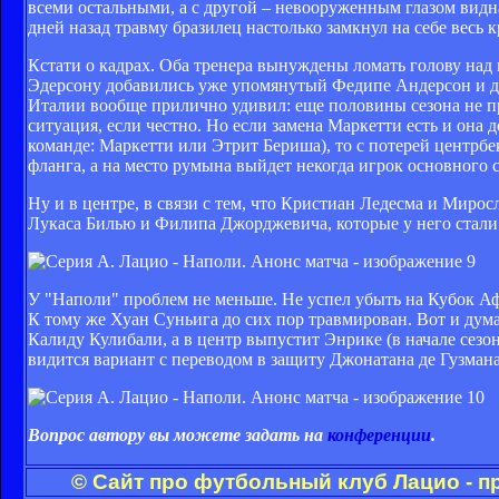
всеми остальными, а с другой – невооруженным глазом вид
дней назад травму бразилец настолько замкнул на себе весь 
Кстати о кадрах. Оба тренера вынуждены ломать голову над
Эдерсону добавились уже упомянутый Федипе Андерсон и 
Италии вообще прилично удивил: еще половины сезона не пр
ситуация, если честно. Но если замена Маркетти есть и она 
команде: Маркетти или Этрит Бериша), то с потерей центрб
фланга, а на место румына выйдет некогда игрок основного 
Ну и в центре, в связи с тем, что Кристиан Ледесма и Миро
Лукаса Билью и Филипа Джорджевича, которые у него стали 
У "Наполи" проблем не меньше. Не успел убыть на Кубок А
К тому же Хуан Суньига до сих пор травмирован. Вот и дума
Калиду Кулибали, а в центр выпустит Энрике (в начале сезон
видится вариант с переводом в защиту Джонатана де Гузмана
Вопрос автору вы можете задать на
конференции
.
© Сайт про футбольный клуб Лацио - п