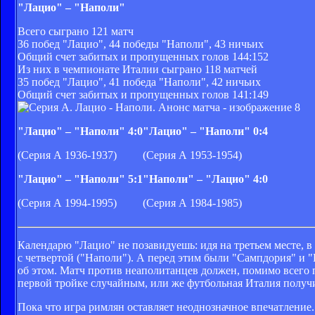
"Лацио" – "Наполи"
Всего сыграно 121 матч
36 побед "Лацио", 44 победы "Наполи", 43 ничьих
Общий счет забитых и пропущенных голов 144:152
Из них в чемпионате Италии сыграно 118 матчей
35 побед "Лацио", 41 победа "Наполи", 42 ничьих
Общий счет забитых и пропущенных голов 141:149
"Лацио" – "Наполи" 4:0
"Лацио" – "Наполи" 0:4
(Серия А 1936-1937)
(Серия А 1953-1954)
"Лацио" – "Наполи" 5:1
"Наполи" – "Лацио" 4:0
(Серия А 1994-1995)
(Серия А 1984-1985)
Календарю "Лацио" не позавидуешь: идя на третьем месте, в
с четвертой ("Наполи"). А перед этим были "Сампдория" и "И
об этом. Матч против неаполитанцев должен, помимо всего п
первой тройке случайным, или же футбольная Италия получил
Пока что игра римлян оставляет неоднозначное впечатление.