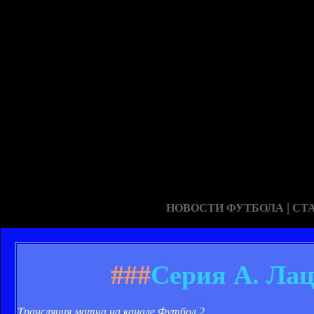
|
НОВОСТИ ФУТБОЛА
СТ
###
Серия А. Лац
Трансляция матча на канале Футбол 2.