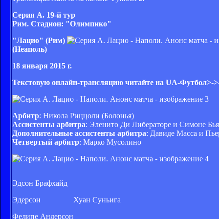
Серия А. 19-й тур
Рим. Стадион: "Олимпико
"
"Лацио" (Рим)
(Неаполь)
18 января 2015 г.
Текстовую онлайн-трансляцию читайте на UA-Футбол>->
Арбитр
: Никола Риццоли (Болонья)
Ассистенты арбитра
: Эленито Ди Либераторе и Симоне Бь
Дополнительные ассистенты арбитра
: Давиде Масса и Пь
Четвертый арбитр
: Марко Мусолино
Эдсон Брафхайд
Эдерсон
Хуан Суньига
Фелипе Андерсон