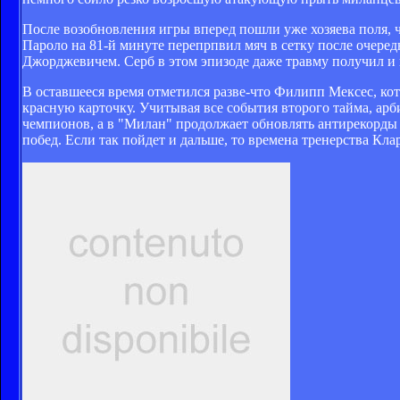
После возобновления игры вперед пошли уже хозяева поля, ч
Пароло на 81-й минуте перепрпвил мяч в сетку после очер
Джорджевичем. Серб в этом эпизоде даже травму получил и 
В оставшееся время отметился разве-что Филипп Мексес, ко
красную карточку. Учитывая все события второго тайма, арб
чемпионов, а в "Милан" продолжает обновлять антирекорды –
побед. Если так пойдет и дальше, то времена тренерства Кла