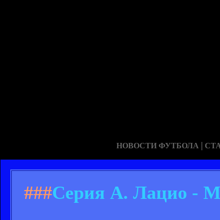
|
НОВОСТИ ФУТБОЛА
СТ
###
Серия А. Лацио - М