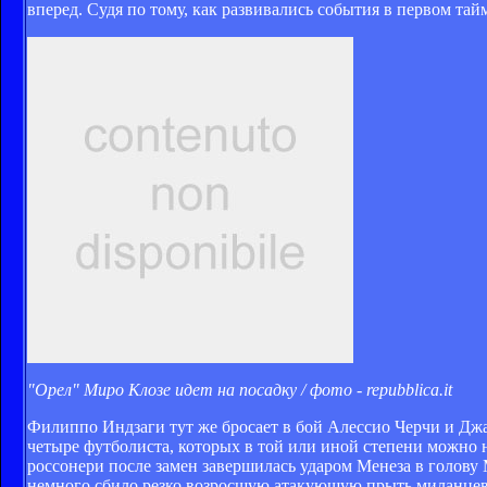
вперед. Судя по тому, как развивались события в первом тай
"Орел" Миро Клозе идет на посадку / фото - repubblica.it
Филиппо Индзаги тут же бросает в бой Алессио Черчи и Дж
четыре футболиста, которых в той или иной степени можно н
россонери после замен завершилась ударом Менеза в голову
немного сбило резко возросшую атакующую прыть миланцев