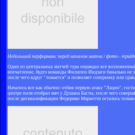
Небольшой перформанс перед началом матча / фото - repubbli
Один из центральных матчей тура оправдал все возложенные
впечатление, будто команды Филиппо Индзаги банально не хва
после чего вдруг "ломается" и позволяет сопернику или срав
Началось все как обычно: отбив первую атаку "Лацио", гост
центре поля отобрал мяч у Душана Басты, после чего совер
после дисквалификации Федерико Маркетти осталось только 