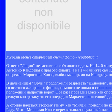
Жереми Менез открывает счет / фото - repubblica.it
Ответы "Лацио" не заставили себя долго ждать. На 14-й ми
Антонио Кандревы с правого фланга, а на 17-й минуте сам 
опережая Мирослава Клозе, выбил мяч прямо на Кандреву, н
В дальнейшем "Орлы" продолжили разрывать "Дьяволов", но
со все того же правого фланга, немного не попал в створ во
положении напротив ворот. Оба раза проваливалась как опор
редкую контратаку, то его опередил Маркетти, вышедший д
А стоило начаться второму тайму, как "Милан" понесли по 
Раду. 51-я – Мирослав Клозе перехватывает неудачный пас 