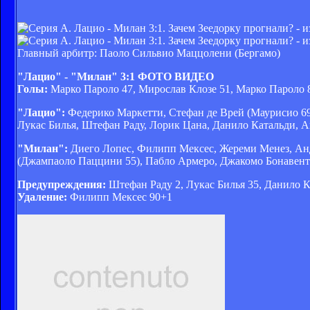
Главный арбитр: Паоло Сильвио Маццолени (Бергамо)
"Лацио" - "Милан" 3:1 ФОТО ВИДЕО
Голы:
Марко Пароло 47, Мирослав Клозе 51, Марко Пароло 
"Лацио":
Федерико Маркетти, Стефан де Врей (Маурисио 69
Лукас Билья, Штефан Раду, Лорик Цана, Данило Катальди, 
"Милан":
Диего Лопес, Филипп Мексес, Жереми Менез, Анд
(Джампаоло Паццини 55), Пабло Армеро, Джакомо Бонавенту
Предупреждения:
Штефан Раду 2, Лукас Билья 35, Данило К
Удаление:
Филипп Мексес 90+1