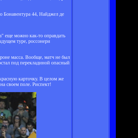
о Бонавентура 44, Найджел де
" еще можно как-то оправдать
ыдущем туре, россонери
роне масса. Вообще, матч не был
достал под перекладиной опасный
красную карточку. В целом же
на своем поле. Риспект!