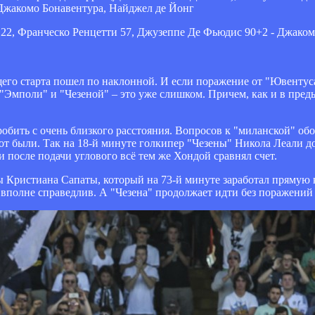
 Джакомо Бонавентура, Найджел де Йонг
22, Франческо Ренцетти 57, Джузеппе Де Фьюдис 90+2 - Джаком
го старта пошел по наклонной. И если поражение от "Ювентуса
 "Эмполи" и "Чезеной" – это уже слишком. Причем, как и в пред
обить с очень близкого расстояния. Вопросов к "миланской" обо
рот были. Так на 18-й минуте голкипер "Чезены" Никола Леали 
 после подачи углового всё тем же Хондой сравнял счет.
 Кристиана Сапаты, который на 73-й минуте заработал прямую 
вполне справедлив. А "Чезена" продолжает идти без поражений 