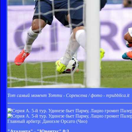
Тот самый момент Тотти - Соренсена / фото - repubblica.it
Главный арбитр: Даниэле Орсато (Чио)
"Аталанта" - "Ювентус" 0:3