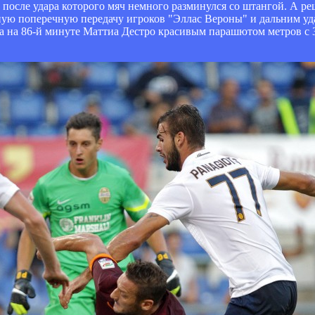
после удара которого мяч немного разминулся со штангой. А р
ую поперечную передачу игроков "Эллас Вероны" и дальним уда
 а на 86-й минуте Маттиа Дестро красивым парашютом метров с 