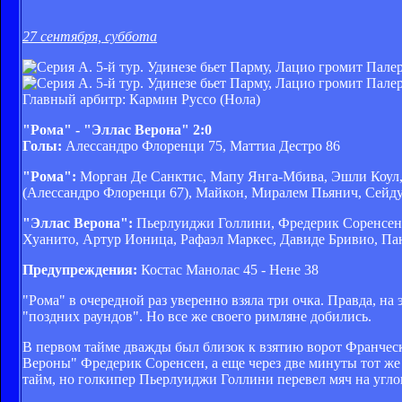
27 сентября, суббота
Главный арбитр: Кармин Руссо (Нола)
"Рома" - "Эллас Верона" 2:0
Голы:
Алессандро Флоренци 75, Маттиа Дестро 86
"Рома":
Морган Де Санктис, Мапу Янга-Мбива, Эшли Коул, 
(Алессандро Флоренци 67), Майкон, Миралем Пьянич, Сейду
"Эллас Верона":
Пьерлуиджи Голлини, Фредерик Соренсен, 
Хуанито, Артур Ионица, Рафаэл Маркес, Давиде Бривио, Па
Предупреждения:
Костас Манолас 45 - Нене 38
"Рома" в очередной раз уверенно взяла три очка. Правда, н
"поздних раундов". Но все же своего римляне добились.
В первом тайме дважды был близок к взятию ворот Франческо
Вероны" Фредерик Соренсен, а еще через две минуты тот же 
тайм, но голкипер Пьерлуиджи Голлини перевел мяч на угло