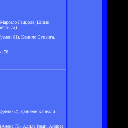
, Марсело Гаццола (Шиме
етти 72)
узман 61), Камило Суньига,
о 78
фрель 62), Даниэле Капелли
Алекс 75), Адиль Рами, Андреа