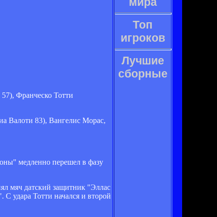
мира
Топ
игроков
Лучшие
сборные
57), Франческо Тотти
а Валоти 83), Вангелис Морас,
ероны" медленно перешел в фазу
нял мяч датский защитник "Эллас
. С удара Тотти начался и второй