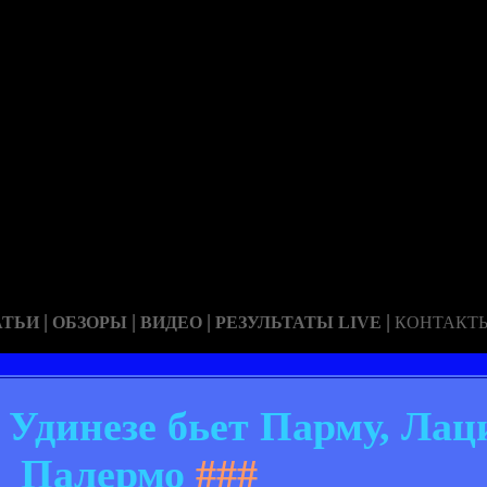
|
|
|
|
АТЬИ
ОБЗОРЫ
ВИДЕО
РЕЗУЛЬТАТЫ LIVE
КОНТАКТ
. Удинезе бьет Парму, Ла
Палермо
###