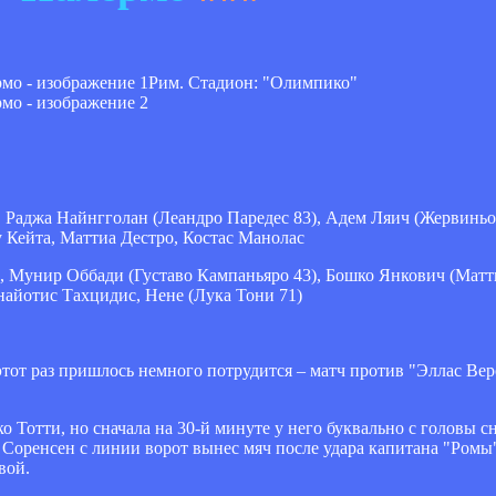
Рим. Стадион: "Олимпико"
Раджа Найнгголан (Леандро Паредес 83), Адем Ляич (Жервиньо 
 Кейта, Маттиа Дестро, Костас Манолас
Мунир Оббади (Густаво Кампаньяро 43), Бошко Янкович (Матти
найотис Тахцидис, Нене (Лука Тони 71)
а этот раз пришлось немного потрудится – матч против "Эллас В
 Тотти, но сначала на 30-й минуте у него буквально с головы с
Соренсен с линии ворот вынес мяч после удара капитана "Ромы"
вой.