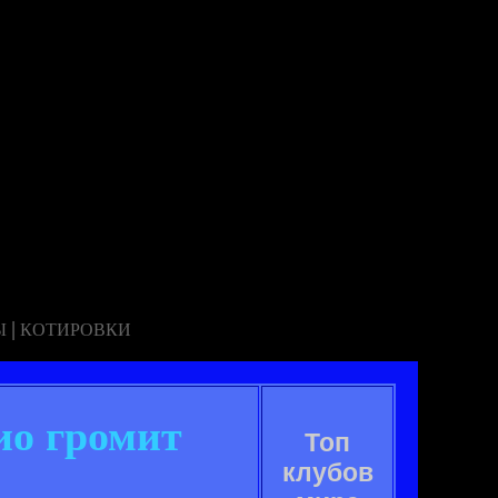
|
Ы
КОТИРОВКИ
цио громит
Топ
клубов