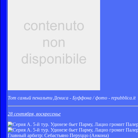
Тот самый пенальти Дениса - Буффона / фото - repubblica.it
28 сентября, воскресенье
Главный арбитр: Себастьяно Перуццо (Анкона)