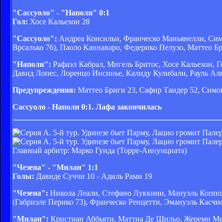
"Сассуоло" - "Наполи" 0:1
Гол:
Хосе Кальехон 28
"Сассуоло":
Андреа Консильи, Франческо Маньянелли, Симо
Врсалько 76), Паоло Каннаваро, Федерико Пелузо, Маттео 
"Наполи":
Рафаэл Кабрал, Мигель Бритос, Хосе Кальехон, Г
Давид Лопес, Лоренцо Инсинье, Калиду Кулибали, Рауль Аль
Предупреждения:
Маттео Бриги 23, Сафир Таидер 52, Симон
Сассуоло - Наполи 0:1. Лафа закончилась
Главный арбитр: Марко Гуида (Торре-Аннунциата)
"Чезена" - "Милан" 1:1
Голы:
Давиде Суччи 10 - Адиль Рами 19
"Чезена":
Никола Леали, Стефано Луккини, Мануэль Коппол
(Габриэле Перико 73), Франческо Ренцетти, Эмануэль Касчи
"Милан":
Кристиан Аббьяти, Маттиа Де Шильо, Жереми Мен