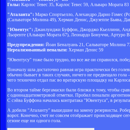
Голы:
Карлос Тевес 35, Карлос Тевес 59, Альваро Мората 83
"Аталанта":
Марко Спортьелло, Алехандро Дарио Гомес (Ро
(Сальваторе Молина 49), Херман Денис, Джузеппе Бьява, Да
"Ювентус":
Джанлуиджи Буффон, Джорджо Кьеллини, Андже
Льоренте (Альваро Мората 67), Леонардо Бонуччи, Артуро В
Предупреждения:
Йоан Беналуань 21, Сальваторе Молина 7
Нереализованный пенальти:
Херман Денис 59
"Ювентусу" тоже было трудно, но все же он справился, побе
Поначалу шла достаточно равная игра практически без голе
обычно бывает в таких случаях, ничего не предвещало гола
чего технично отдал пас во вратарскую площадку на Карлоса 
Во втором тайме бергамаски были близки к тому, чтобы сра
с одиннадцатиметровой отметки. Пробил пенальти аргентинец
С сэйва Буффона началась контратака "Ювентуса", в результ
А добили "Аталанту" вышедшие на замену резервисты. Робер
ворот. Конечно, счет не совсем отображает происходящее сег
сезоне еще ни одного гола.