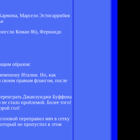
 Кармона, Марсело Эстигаррибия
ье
ингсли Коман 86), Фернандо
4
ующим образом:
 чемпиону Италии. Но, как
я своим правым флангом, после
г переиграть Джанлуиджи Буффона
не стало проблемой. Более того!
орой гол!
головой переправил мяч в сетку
 который не пропустил в этом