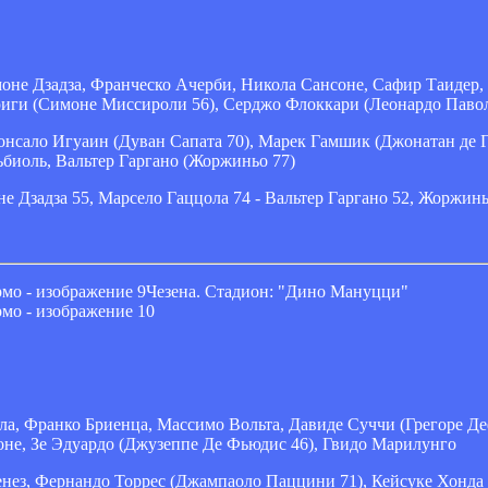
не Дзадза, Франческо Ачерби, Никола Сансоне, Сафир Таидер
Бриги (Симоне Миссироли 56), Серджо Флоккари (Леонардо Павол
онсало Игуаин (Дуван Сапата 70), Марек Гамшик (Джонатан де Г
биоль, Вальтер Гаргано (Жоржиньо 77)
е Дзадза 55, Марсело Гаццола 74 - Вальтер Гаргано 52, Жоржинь
Чезена. Стадион: "Дино Мануцци"
а, Франко Бриенца, Массимо Вольта, Давиде Суччи (Грегоре Де
оне, Зе Эдуардо (Джузеппе Де Фьюдис 46), Гвидо Марилунго
ез, Фернандо Торрес (Джампаоло Паццини 71), Кейсуке Хонда (