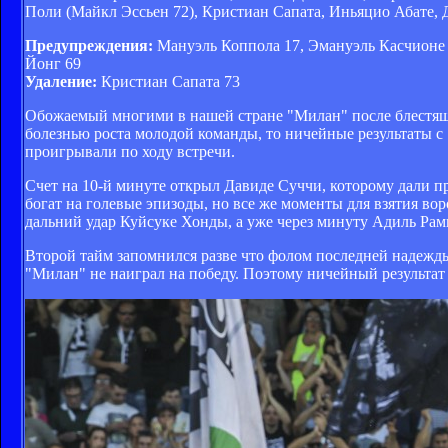
Поли (Майкл Эссьен 72), Кристиан Сапата, Иньяцио Абате,
Предупреждения:
Мануэль Коппола 17, Эмануэль Касчионе 
Йонг 69
Удаление:
Кристиан Сапата 73
Обожаемый многими в нашей стране "Милан" после блестяще
болезнью роста молодой команды, то ничейные результаты с
проигрывали по ходу встречи.
Счет на 10-й минуте открыл Давиде Суччи, которому дали пр
богат на голевые эпизоды, но все же моменты для взятия во
дальний удар Куйсуке Хонды, а уже через минуту Адиль Рами
Второй тайм запомнился разве что фолом последней надежды
"Милан" не наиграл на победу. Поэтому ничейный результат 