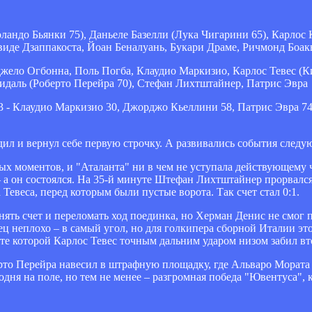
ландо Бьянки 75), Даньеле Базелли (Лука Чигарини 65), Карлос
виде Дзаппакоста, Йоан Беналуань, Букари Драме, Ричмонд Боак
ло Огбонна, Поль Погба, Клаудио Маркизио, Карлос Тевес (К
идаль (Роберто Перейра 70), Стефан Лихтштайнер, Патрис Эвра
3 - Клаудио Маркизио 30, Джорджо Кьеллини 58, Патрис Эвра 7
дил и вернул себе первую строчку. А развивались события след
вых моментов, и "Аталанта" ни в чем не уступала действующему
 – а он состоялся. На 35-й минуте Штефан Лихтштайнер прорвалс
Тевеса, перед которым были пустые ворота. Так счет стал 0:1.
внять счет и переломать ход поединка, но Херман Денис не смо
 неплохо – в самый угол, но для голкипера сборной Италии это 
ате которой Карлос Тевес точным дальним ударом низом забил вт
то Перейра навесил в штрафную площадку, где Альваро Мората 
одня на поле, но тем не менее – разгромная победа "Ювентуса",