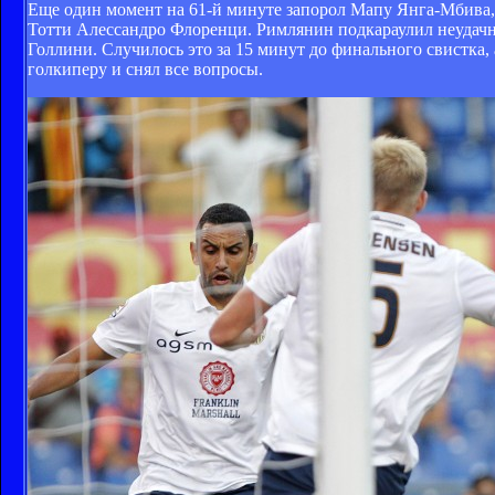
Еще один момент на 61-й минуте запорол Мапу Янга-Мбива, 
Тотти Алессандро Флоренци. Римлянин подкараулил неудачн
Голлини. Случилось это за 15 минут до финального свистка,
голкиперу и снял все вопросы.