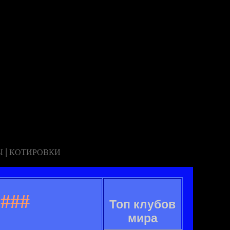
|
Ы
КОТИРОВКИ
###
Топ клубов
мира