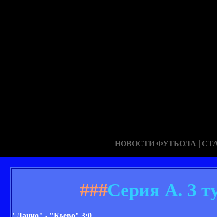
|
НОВОСТИ ФУТБОЛА
СТ
###
Серия А. 3 т
"Лацио" - "Кьево" 3:0