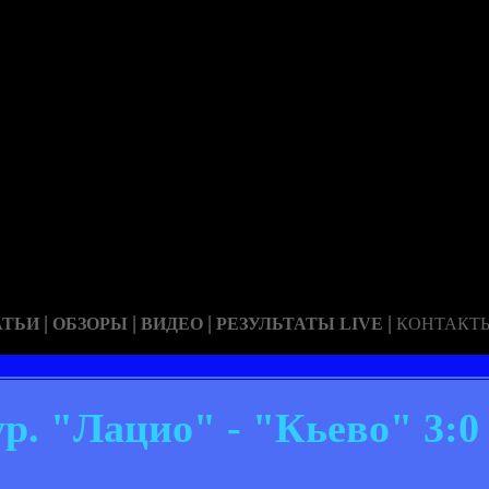
|
|
|
|
АТЬИ
ОБЗОРЫ
ВИДЕО
РЕЗУЛЬТАТЫ LIVE
КОНТАКТ
ур. "Лацио" - "Кьево" 3:0