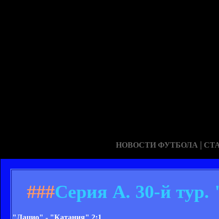
|
НОВОСТИ ФУТБОЛА
СТ
###
Серия А. 30-й тур.
"Лацио" - "Катания" 2:1