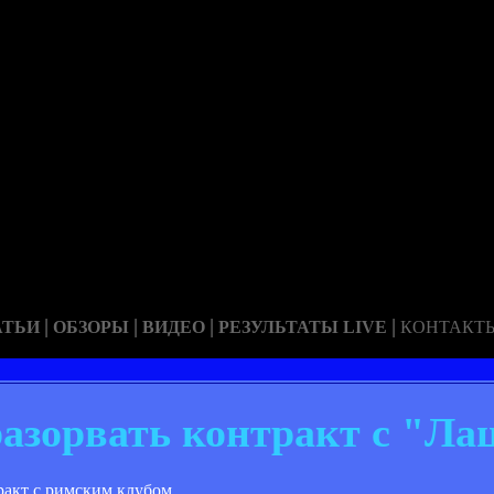
|
|
|
|
АТЬИ
ОБЗОРЫ
ВИДЕО
РЕЗУЛЬТАТЫ LIVE
КОНТАКТ
разорвать контракт с "Ла
акт с римским клубом.