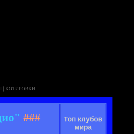
|
Ы
КОТИРОВКИ
цио"
###
Топ клубов
мира