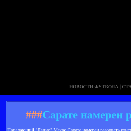
|
НОВОСТИ ФУТБОЛА
СТ
###
Сарате намерен 
Нападающий "Лацио" Мауро Сарате намерен разорвать контр