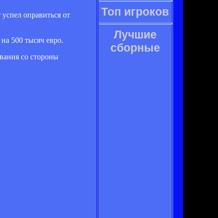
Топ игроков
 успел оправиться от
Лучшие
на 500 тысяч евро.
сборные
ивания со стороны