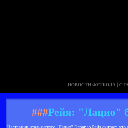
|
НОВОСТИ ФУТБОЛА
СТ
###
Рейя: "Лацио" 
Наставник итальянского "Лацио" Эдоардо Рейя считает, что