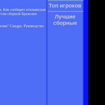
Топ игроков
. Как сообщает итальянская
стом сборной Бразилии
Лучшие
сборные
хэма" Сандро. Руководство