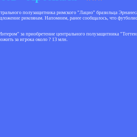
трального полузащитника римского "Лацио" бразильца Эрнанеса
редложение римлянам. Напомним, ранее сообщалось, что футболи
"Интером" за приобретение центрального полузащитника "Тоттен
ожить за игрока около ? 13 млн.