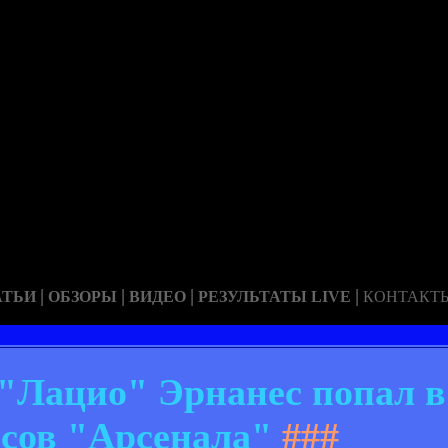
|
|
|
|
АТЬИ
ОБЗОРЫ
ВИДЕО
РЕЗУЛЬТАТЫ LIVE
КОНТАКТ
"Лацио" Эрнанес попал в
сов "Арсенала"
###