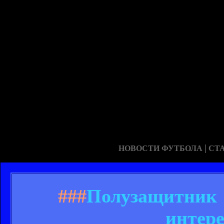
|
НОВОСТИ ФУТБОЛА
СТ
###
Полузащитник 
интере