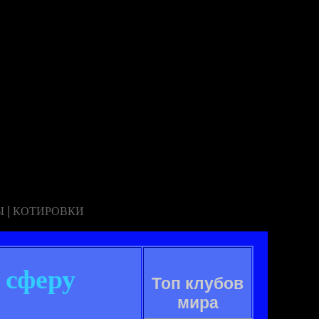
|
Ы
КОТИРОВКИ
 сферу
Топ клубов
мира