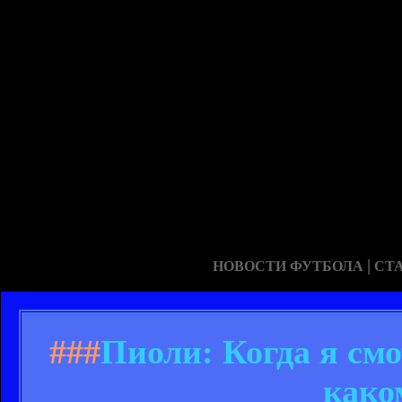
|
НОВОСТИ ФУТБОЛА
СТ
###
Пиоли: Когда я смо
како