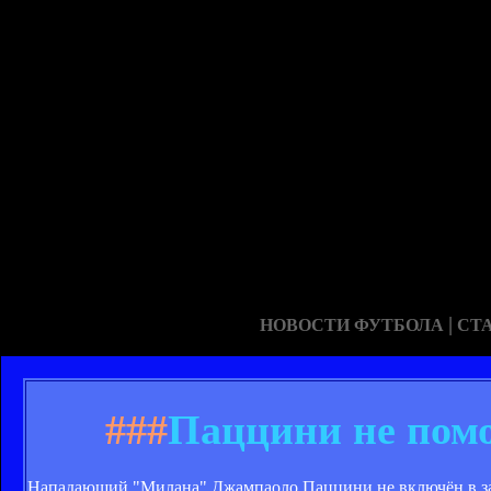
|
НОВОСТИ ФУТБОЛА
СТ
###
Паццини не помо
Нападающий "Милана" Джампаоло Паццини не включён в заяв