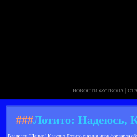
|
НОВОСТИ ФУТБОЛА
СТ
###
Лотито: Надеюсь, 
Владелец "Лацио" Клаудио Лотито оценил игру форварда сбо