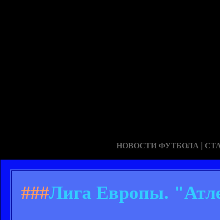
|
НОВОСТИ ФУТБОЛА
СТ
###
Лига Европы. "Атле