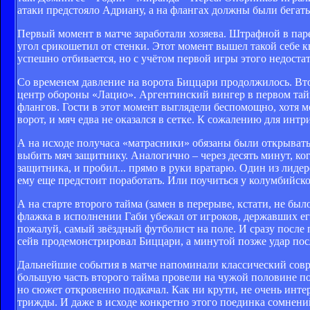
атаки предстояло Адриану, а на флангах должны были бегать
Первый момент в матче заработали хозяева. Штрафной в паре
угол срикошетил от стенки. Этот момент вышел такой себе к
успешно отбивается, но с учётом первой игры этого недоста
Со временем давление на ворота Биццари продолжилось. Вт
центр обороны «Лацио». Аргентинский вингер в первом тай
флангов. Гости в этот момент выглядели беспомощно, хотя мо
ворот, и мяч едва не оказался в сетке. К сожалению для интр
А на исходе получаса «матрасники» обязаны были открывать 
выбить мяч защитнику. Аналогично – через десять минут, ког
защитника, и пробил... прямо в руки вратарю. Один из лид
ему еще предстоит поработать. Или поучиться у колумбийск
А на старте второго тайма (замен в перерыве, кстати, не бы
флажка в исполнении Габи убежал от игроков, державших его
пожалуй, самый звёздный футболист на поле. И сразу после
сейв продемонстрировал Биццари, а минутой позже удар пос
Дальнейшие события в матче напоминали классический совре
большую часть второго тайма провели на чужой половине по
но сюжет откровенно подкачал. Как ни крути, не очень инте
трижды. И даже в исходе конкретно этого поединка сомнени