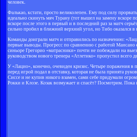
человек.
Фалькао, кстати, просто великолепен. Ему под силу прорва
идеально скинуть мяч Турану (тот вышел на замену вскоре п
вскоре после этого в первый и в последний раз за матч сер
сильно пробил в ближний верхний угол, но Тибо оказался в
Команды доиграли матч и отправились по назначению: «Лаци
первые выводы. Прогресс по сравнению с работой Мансано ес
синьоре Грегорио «матрасники» почти не побеждали на выез
руководством нового тренера «Атлетико» пропустил всего дв
У «Лацио», конечно, очевиден кризис. Четыре поражения в п
перед игрой подал в отставку, которая не была принята руко
Сиссе и не купив никого взамен, сами себе придумали огром
Рокки и Клозе. Козак возмужает и спасёт? Посмотрим. Пока к