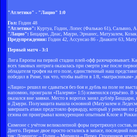
"Атлетико" - "Лацио" 1:0
Гол:
Годин 48
"Атлетико":
Куртуа, Годин, Лопес (Фалькао 61), Сальвио, А
"Лацио":
Бицарри, Диас, Маури, Эрнанес, Матузалем, Козак,
Предупреждения:
Годин 42, Ассунсао 86 - Диаките 63, Мату
Первый матч - 3:1
Лига Европы на первой стадии плей-офф разочаровывает. Каз
всех таковых интрига оказалась при смерти уже после пер
обладателя трофея на его поле, единственный наш представи
победил в Риме, так что, чтобы выйти в 1/8, «матрасникам»
«Лацио» решил не сдаваться без боя и дубль на поле не выст
напомню, проиграли «Палермо» 1:5) изменился серьёзно. В з
оказался вне заявки. Место в воротах занял дублёр Биццари
и Дзаури. Полузащита вышла основной (Матузалем и Ледесма
завершать атаки предстояло форварду, который у римлян по 
сезона он проигрывал конкуренцию опытным Клозе и Рокки
Симеоне с учётом великолепной форы перетряхнул состав, но
Диего. Первые двое просто остались в запасе, последний по
так: Домингес – Годин – Миранда – Переа. Опорников играл