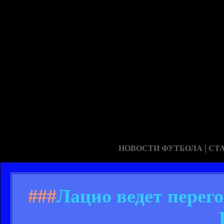
|
НОВОСТИ ФУТБОЛА
СТ
###
Лацио ведет перег