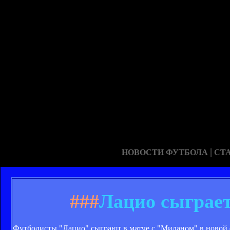
|
НОВОСТИ ФУТБОЛА
СТ
###
Лацио сыграет
Футболисты "Лацио" сыграют в матче с "Миланом" в новой ф