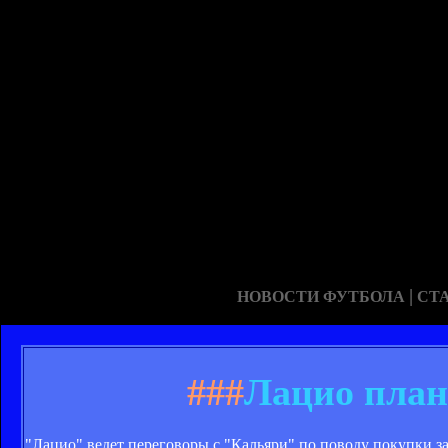
|
НОВОСТИ ФУТБОЛА
СТ
###
Лацио план
"Лацио" ведет переговоры с "Кальяри" по поводу покупки защ