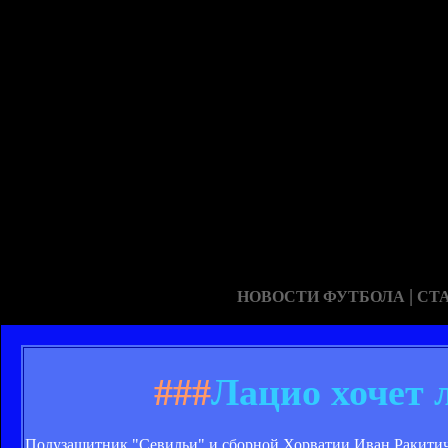
|
НОВОСТИ ФУТБОЛА
СТ
###
Лацио хочет 
Полузащитник "Севильи" и сборной Хорватии Иван Ракитич п