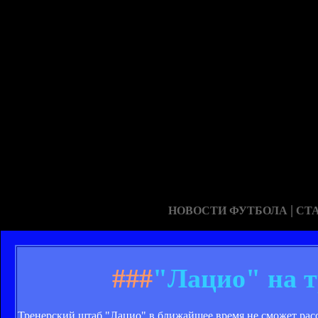
|
НОВОСТИ ФУТБОЛА
СТ
###
"Лацио" на т
Тренерский штаб "Лацио" в ближайшее время не сможет расс