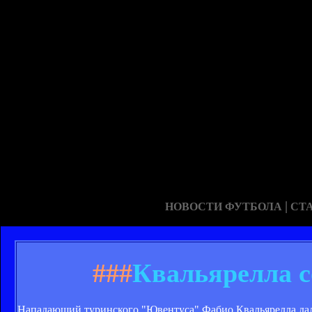
|
НОВОСТИ ФУТБОЛА
СТ
###
Квальярелла с
Нападающий туринского "Ювентуса" Фабио Квальярелла дал 