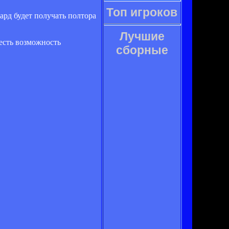
Топ игроков
ард будет получать полтора
Лучшие
 есть возможность
сборные