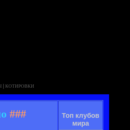
|
Ы
КОТИРОВКИ
ио
###
Топ клубов
мира