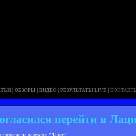
|
|
|
|
АТЬИ
ОБЗОРЫ
ВИДЕО
РЕЗУЛЬТАТЫ LIVE
КОНТАКТ
огласился перейти в Лац
согласие на переход в "Лацио".