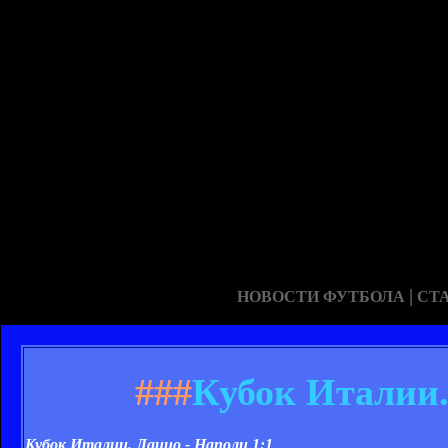
|
НОВОСТИ ФУТБОЛА
СТ
###
Кубок Италии.
Кубок Италии. Лацио - Наполи
1:1