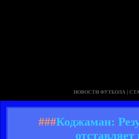
|
НОВОСТИ ФУТБОЛА
СТ
###
Коджаман: Резу
отставляет