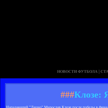
|
НОВОСТИ ФУТБОЛА
СТ
###
Клозе: 
Нападающий "Лацио" Мирослав Клозе после победы в финале