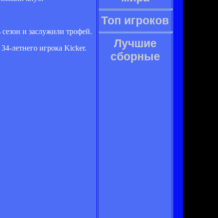
Топ игроков
 сезон и заслужили трофей.
Лучшие
34-летнего игрока Kicker.
сборные