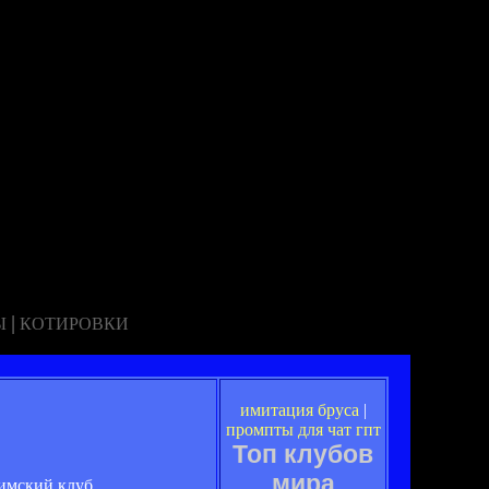
|
Ы
КОТИРОВКИ
имитация бруса
|
промпты для чат гпт
Топ клубов
мира
имский клуб.