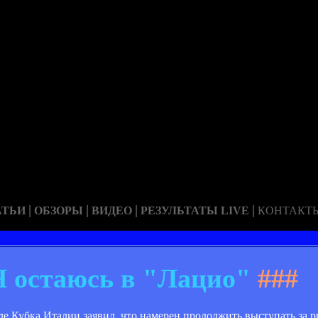
|
|
|
|
АТЬИ
ОБЗОРЫ
ВИДЕО
РЕЗУЛЬТАТЫ LIVE
КОНТАКТ
Я остаюсь в "Лацио"
###
 Кубка Италии заявил, что намерен продолжить выступать за р