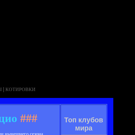
|
Ы
КОТИРОВКИ
цио
###
Топ клубов
мира
ии нынешнего сезона.