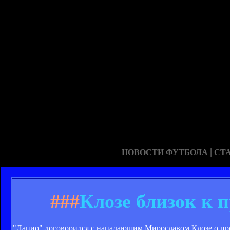
|
НОВОСТИ ФУТБОЛА
СТ
###
Клозе близок к 
"Лацио" договорился с нападающим Мирославом Клозе о прод