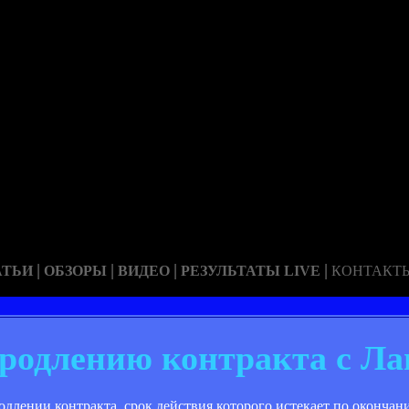
|
|
|
|
АТЬИ
ОБЗОРЫ
ВИДЕО
РЕЗУЛЬТАТЫ LIVE
КОНТАКТ
продлению контракта с Ла
лении контракта, срок действия которого истекает по окончан