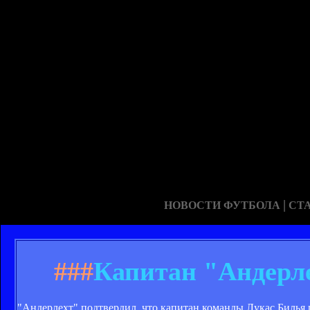
|
НОВОСТИ ФУТБОЛА
СТ
###
Капитан "Андерл
"Андерлехт" подтвердил, что капитан команды Лукас Билья 