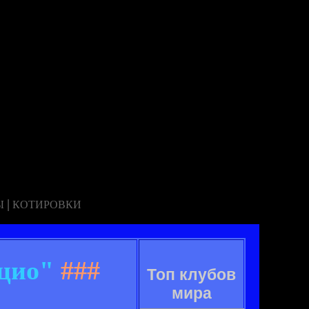
|
Ы
КОТИРОВКИ
цио"
###
Топ клубов
мира