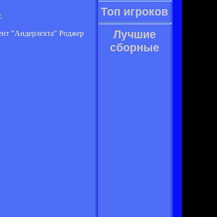
Топ игроков
.
Лучшие
дент "Андерлехта" Роджер
сборные