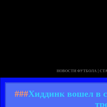
|
НОВОСТИ ФУТБОЛА
СТ
###
Хиддинк вошел в с
тр