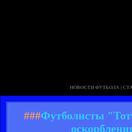
|
НОВОСТИ ФУТБОЛА
СТ
###
Футболисты "Тот
оскорблени