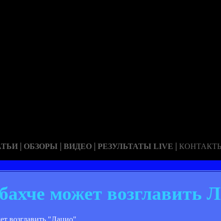
|
|
|
|
АТЬИ
ОБЗОРЫ
ВИДЕО
РЕЗУЛЬТАТЫ LIVE
КОНТАКТ
бахче может возглавить 
т возглавить "Лацио".