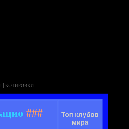
|
Ы
КОТИРОВКИ
Лацио
###
Топ клубов
мира