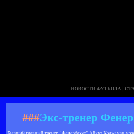
|
НОВОСТИ ФУТБОЛА
СТ
###
Экс-тренер Фенер
Бывший главный тренер "Фенербахче" Айкут Коджаман може