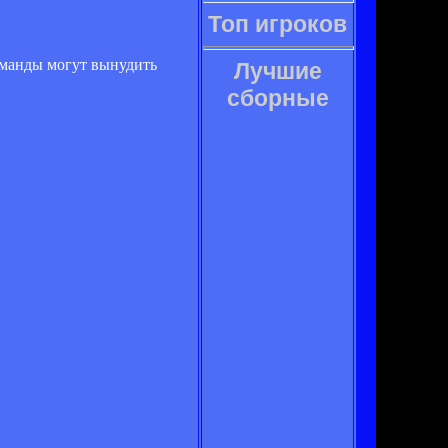
Топ игроков
оманды могут вынудить
Лучшие
сборные