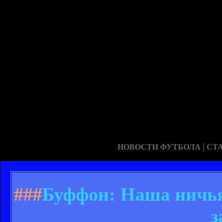
|
НОВОСТИ ФУТБОЛА
СТ
###
Буффон: Наша ничья 
з