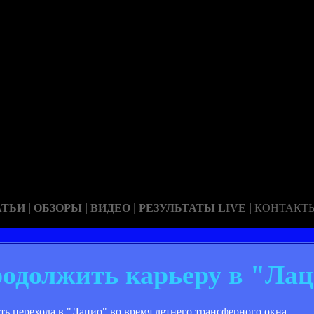
|
|
|
|
АТЬИ
ОБЗОРЫ
ВИДЕО
РЕЗУЛЬТАТЫ LIVE
КОНТАКТ
одолжить карьеру в "Ла
 перехода в "Лацио" во время летнего трансферного окна.