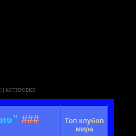
|
Ы
КОТИРОВКИ
цио"
###
Топ клубов
мира