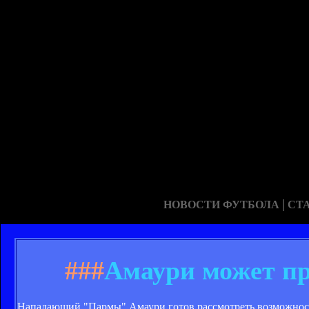
|
НОВОСТИ ФУТБОЛА
СТ
###
Амаури может пр
Нападающий "Пармы" Амаури готов рассмотреть возможность