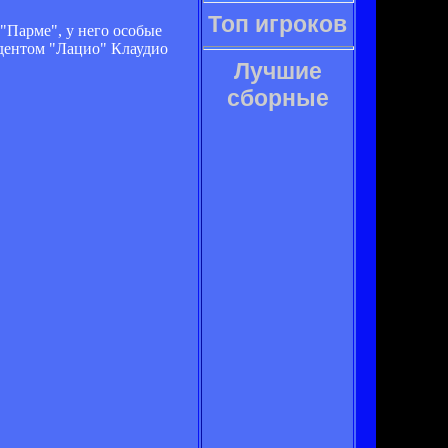
Топ игроков
 "Парме", у него особые
зидентом "Лацио" Клаудио
Лучшие
сборные